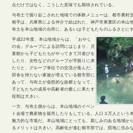
点だけではなく、こうした意味でも期待されている。
与布土で掘り起こされた地域での体験メニューは、都市農村
相手は、兵庫県による仲介で結ばれた、神戸市東灘区の本山
布土を本山地域の台所に、あるいは子どもたちのふるさとに
平成22年度、本山地域からは、「おやじ
の会」グループによる訪問にはじまり、児
童館から子どもたちがやってきて川遊びを
したり、女性などのグループが芋掘りに来
たりと、グループ単位での交流が進んだ。
田舎を持たない家族が増えている都市部に
あって、与布土が仮想的な故郷となって、
子どもたちの成長や高齢者の癒しに果たす
役割は大きい。
一方、与布土側からは、本山地域のイベン
ト会場で農産物を販売したりもしている。人口３万人という
魅力的な市場だ。本山地域にとっても、親しみのある地域か
るメリットは大きい。高齢化が進む都市部では、団地に住み