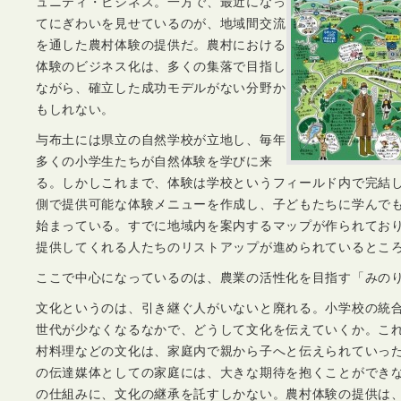
ュニティ・ビジネス。一方で、最近になっ
てにぎわいを見せているのが、地域間交流
を通した農村体験の提供だ。農村における
体験のビジネス化は、多くの集落で目指し
ながら、確立した成功モデルがない分野か
もしれない。
与布土には県立の自然学校が立地し、毎年
多くの小学生たちが自然体験を学びに来
る。しかしこれまで、体験は学校というフィールド内で完結
側で提供可能な体験メニューを作成し、子どもたちに学んで
始まっている。すでに地域内を案内するマップが作られてお
提供してくれる人たちのリストアップが進められているとこ
ここで中心になっているのは、農業の活性化を目指す「みの
文化というのは、引き継ぐ人がいないと廃れる。小学校の統
世代が少なくなるなかで、どうして文化を伝えていくか。こ
村料理などの文化は、家庭内で親から子へと伝えられていっ
の伝達媒体としての家庭には、大きな期待を抱くことができ
の仕組みに、文化の継承を託すしかない。農村体験の提供は