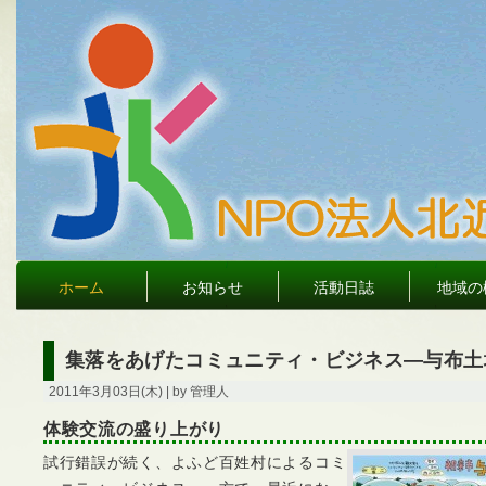
ホーム
お知らせ
活動日誌
地域の
集落をあげたコミュニティ・ビジネス―与布土
2011年3月03日(木) | by 管理人
体験交流の盛り上がり
試行錯誤が続く、よふど百姓村によるコミ