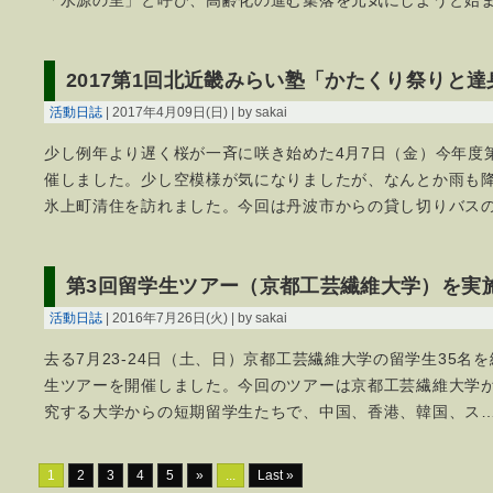
「水源の里」と呼び、高齢化の進む集落を元気にしようと始
2017第1回北近畿みらい塾「かたくり祭りと
活動日誌
| 2017年4月09日(日) | by sakai
少し例年より遅く桜が一斉に咲き始めた4月7日（金）今年度
催しました。少し空模様が気になりましたが、なんとか雨も
氷上町清住を訪れました。今回は丹波市からの貸し切りバス
第3回留学生ツアー（京都工芸繊維大学）を実
活動日誌
| 2016年7月26日(火) | by sakai
去る7月23-24日（土、日）京都工芸繊維大学の留学生35名
生ツアーを開催しました。今回のツアーは京都工芸繊維大学
究する大学からの短期留学生たちで、中国、香港、韓国、ス
1
2
3
4
5
»
...
Last »