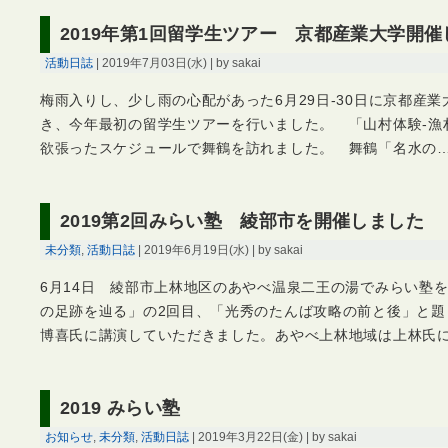
2019年第1回留学生ツアー 京都産業大学開
活動日誌
| 2019年7月03日(水) | by sakai
梅雨入りし、少し雨の心配があった6月29日-30日に京都産業
き、今年最初の留学生ツアーを行いました。 「山村体験-漁
欲張ったスケジュールで舞鶴を訪れました。 舞鶴「名水の
2019第2回みらい塾 綾部市を開催しました
未分類
,
活動日誌
| 2019年6月19日(水) | by sakai
6月14日 綾部市上林地区のあやべ温泉二王の湯でみらい塾
の足跡を辿る」の2回目、「光秀のたんば攻略の前と後」と題
博喜氏に講演していただきました。あやべ上林地域は上林氏
2019 みらい塾
お知らせ
,
未分類
,
活動日誌
| 2019年3月22日(金) | by sakai