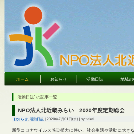
ホーム
お知らせ
活動日誌
地域の
‘活動日誌’ の記事一覧
NPO法人北近畿みらい 2020年度定期総会
お知らせ
,
活動日誌
| 2020年7月01日(水) | by sakai
新型コロナウイルス感染拡大に伴い、社会生活や活動に大き