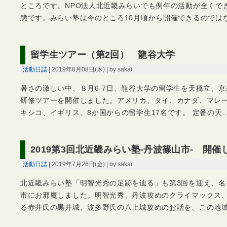
ところです。NPO法人北近畿みらいでも例年の活動が全くで
態です。みらい塾は今のところ10月頃から開催できるのでは
留学生ツアー（第2回） 龍谷大学
活動日誌
| 2019年8月08日(木) | by sakai
暑さの激しい中、８月6-7日、龍谷大学の留学生を天橋立、
研修ツアーを開催しました。アメリカ、タイ、カナダ、マレ
キシコ、イギリス、8か国からの留学生17名です。 定番の天
2019第3回北近畿みらい塾-丹波篠山市- 開催
活動日誌
| 2019年7月26日(金) | by sakai
北近畿みらい塾「明智光秀の足跡を辿る」も第3回を迎え、名
市にお邪魔しました。明智光秀、丹波攻めのクライマックス
る赤井氏の黒井城、波多野氏の八上城攻めのお話を、この地