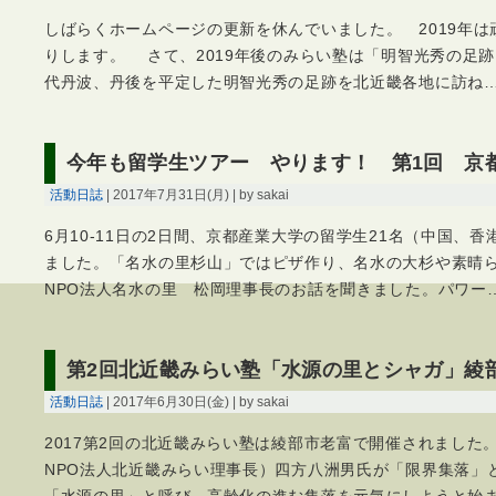
しばらくホームページの更新を休んでいました。 2019年
りします。 さて、2019年後のみらい塾は「明智光秀の足
代丹波、丹後を平定した明智光秀の足跡を北近畿各地に訪ね
今年も留学生ツアー やります！ 第1回 京
活動日誌
| 2017年7月31日(月) | by sakai
6月10-11日の2日間、京都産業大学の留学生21名（中国、
ました。「名水の里杉山」ではピザ作り、名水の大杉や素晴
NPO法人名水の里 松岡理事長のお話を聞きました。パワー
第2回北近畿みらい塾「水源の里とシャガ」綾
活動日誌
| 2017年6月30日(金) | by sakai
2017第2回の北近畿みらい塾は綾部市老富で開催されました
NPO法人北近畿みらい理事長）四方八洲男氏が「限界集落」