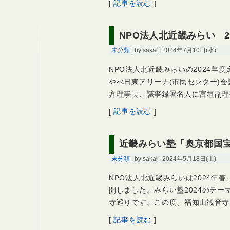
[
記事を読む
]
NPO法人北近畿みらい 2
未分類
| by sakai | 2024年7月10日(水)
NPO法人北近畿みらいの2024年度
やべ日東アリーナ(市民センター)会
方理事長、議事録署名人に宮垣副理
[
記事を読む
]
近畿みらい塾「奥京都国
未分類
| by sakai | 2024年5月18日(土)
NPO法人北近畿みらいは2024年
開しました。みらい塾2024のテー
寺巡りです。この度、福知山観音寺
[
記事を読む
]