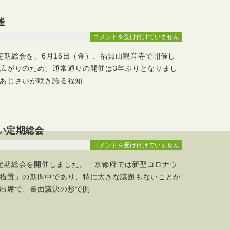
京
都
催
国
宝
2023
コメントを受け付けていません
（重
年
文）
の定期総会を、6月16日（金）、福知山観音寺で開催し
度
十
定
広がりのため、通常通りの開催は3年ぶりとなりまし
箇
期
あじさいが咲き誇る福知…
寺
総
巡
会
り」
を
は
開
らい定期総会
催
は
2021NPO
コメントを受け付けていません
法
の定期総会を開催しました。 京都府では新型コロナウ
人
北
措置」の期間中であり、特に大きな議題もないことか
近
出席で、書面議決の形で開…
畿
み
ら
い