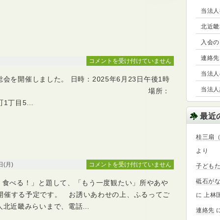
総
当法人
会
は
北近畿
入会の
連絡先
2025
コメントを受け付けていません
年
当法人の事
期総会を開催しました。 日時：2025年6月23日午後1時
度
当法人設
定
2時 場所：
期
町1丁目5…
総
最近
会
は
桂三扇
より
2025
0日(月)
コメントを受け付けていません
子ども
年
砥石が
く！食べる！」と題して、「もう一度観たい」所やあや
度
み
開催する予定です。 お誘いあわせの上、ふるってご
に
上林
ら
法人北近畿みらいまで、電話…
連絡先
い