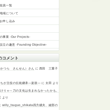
役員一覧
地域について
お申し込み
業 -Our Projects-
立の趣意 -Founding Objective-
のコメント
（かつら さんせん）さん
に
西田 三重子
たちが主役の伝統継承―楽鼓―
に
太田
より
なけりゃ～刀の文化は生まれなかったかも。
匡
より
に
willy_tsuguo_shikata四方續夫、綾部の