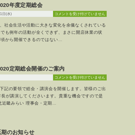
020年度定期総会
定
期
NPO
月01日(水)
コメントを受け付けていません
総
法
会
、社会生活や活動に大きな変化を余儀なくされている
人
は
北
いでも例年の活動が全くできず、まさに開店休業の状
近
月頃から開催できるのではない…
畿
み
ら
い
020定期総会開催のご案内
2020
年
NPO
コメントを受け付けていません
度
法
定
下記の要領で総会・講演会を開催します。皆様のご出
人
期
北
市長が講演してくださいます。貴重な機会ですので是
総
近
北近畿みらい 理事会・定期…
会
畿
は
み
ら
い
延期のお知らせ
2020