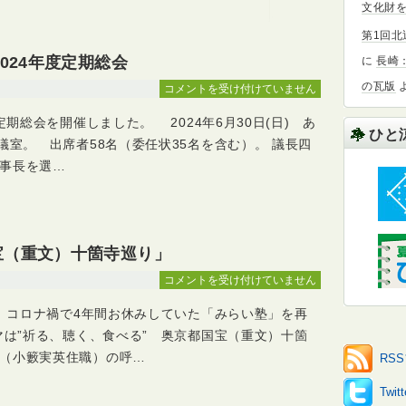
塾
文化財を
開
第1回
催
024年度定期総会
は
に
長崎
の瓦版
NPO
コメントを受け付けていません
法
定期総会を開催しました。 2024年6月30日(日) あ
人
ひと
北
議室。 出席者58名（委任状35名を含む）。 議長四
近
事長を選…
畿
み
ら
い
宝（重文）十箇寺巡り」
2024
年
近
コメントを受け付けていません
度
畿
定
春、コロナ禍で4年間お休みしていた「みらい塾」を再
み
期
ら
マは”祈る、聴く、食べる” 奥京都国宝（重文）十箇
総
い
（小籔実英住職）の呼…
RS
会
塾
は
「奥
Twi