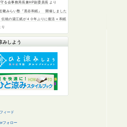
守る会事務局長兼HP副委員長
より
北近畿みらい塾『黒谷和紙』 開催しました
：伝統の湯江紙が４０年ぶりに復活 « 和紙
より
涼みしよう
Sフィード
tterフォロー