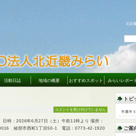
北近
活動日誌
地域の概要
おすすめスポット
みらいレポー
トピ
2026
コメントを受け付けていません
半農半Ｘ
年
 日時：2026年6月27日（土）午前11時より 場所：
度
定
16 綾部市西町1丁目50-1 電話：0773-42-1920
ご案
期