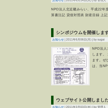
お知らせ
| 2011年6月14日(火) | by 管理人
NPO法人北近畿みらい、平成22年
算書注記 貸借対照表 財産目録 上
シンポジウムを開催しま
お知らせ
| 2011年6月06日(月) | by sugai
NPO法
します。
ます。ぜ
は、当N
ウェブサイト公開しまし
お知らせ
| 2011年3月03日(木) | by 管理人