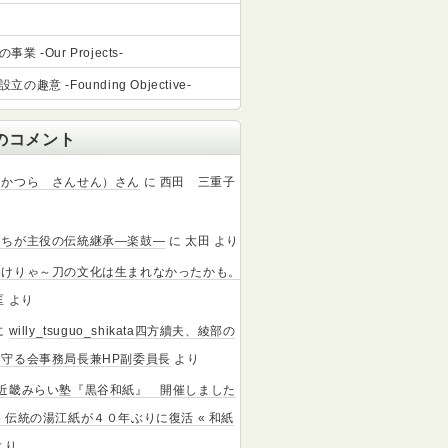
業 -Our Projects-
立の趣意 -Founding Objective-
のコメント
（かつら さんせん）さん
に
西田 三重子
たちが主役の伝統継承―楽鼓―
に
太田
より
なけりゃ～刀の文化は生まれなかったかも。
匡
より
に
willy_tsuguo_shikata四方續夫、綾部の
守る会事務局長兼HP副委員長
より
北近畿みらい塾『黒谷和紙』 開催しました
：伝統の湯江紙が４０年ぶりに復活 « 和紙
より