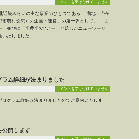
着
コメントを受け付けていません
地
人北近畿みらいの主な事業のひとつである 「着地・滞在
滞
在
都市農村交流）の企画・運営」の第一弾として、 「由
型
ー」並びに「半農半Xツアー」と題したニューツーリ
ツ
画いたしました。
ア
ー
完
成！
ぜ
ひ
ご
グラム詳細が決まりました
参
加
19
コメントを受け付けていません
を！
日
のプログラム詳細が決まりましたのでご案内いたしま
は
シ
ン
ポ
ジ
ウ
を公開します
ム
の