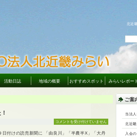
北近
活動日誌
地域の概要
おすすめスポット
みらいレポー
ご案
た！
当法人
読
コメントを受け付けていません
北近畿
売
９日付けの読売新聞に 「由良川」「半農半X」「大丹
新
入会の