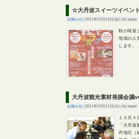
☆大丹波スイーツイベン
お知らせ
| 2011年10月14日(金) | by sugai
秋の味覚
地域の人
します。
大丹波観光素材発掘会議vol
お知らせ
| 2011年10月11日(火) | by sugai
１０月４
「大丹波観
丹地区（