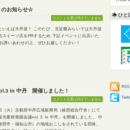
た！
は
トのお知らせ☆
ひと
☆
コメントを受け付けていません
大
といえば大丹波！ このたび、北近畿みらいでは大丹波
丹
波
気スイーツ店をPRするため 下記イベントに出店いた
ス
 お誘いあわせの上、ぜひお越しください！
イ
ー
ツ
イ
ベ
ン
ト
RS
の
.3 in 中丹 開催しました！
お
Twi
知
大
コメントを受け付けていません
ら
丹
日（火）京都府中丹広域振興局（綾部総合庁舎）にて
せ
波
☆
観
光素材発掘会議vol.３ in 中丹」を開催しました。 中
は
光
綾部市・福知山市）の地域おこしをされている団体、
素