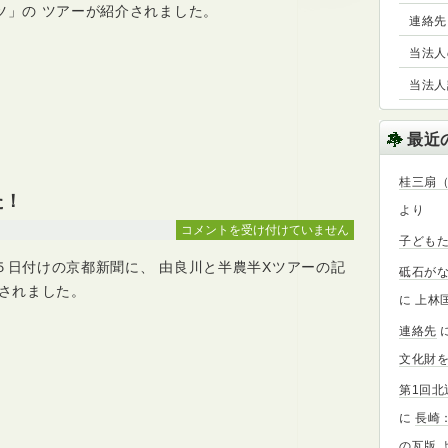
聞
ツ」の ツアーが紹介されました。
連絡先
に
掲
当法人の事
載
当法人設
さ
れ
ま
最近
し
た！
桂三扇
は
た！
より
京
コメントを受け付けていません
子ども
都
５日付けの京都新聞に、 由良川と半農半Xツアーの記
新
砥石が
聞
載されました。
に
上林
に
掲
連絡先
載
文化財を
さ
れ
第1回
ま
に
長崎
し
の瓦版