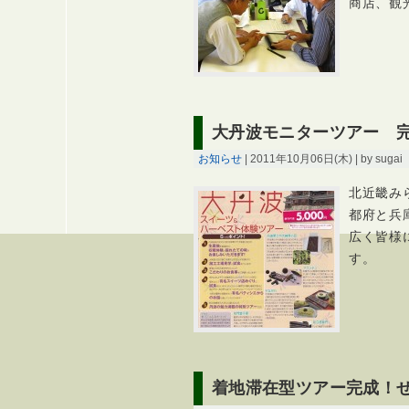
商店、観
大丹波モニターツアー 
お知らせ
| 2011年10月06日(木) | by sugai
北近畿み
都府と兵
広く皆様
す。
着地滞在型ツアー完成！