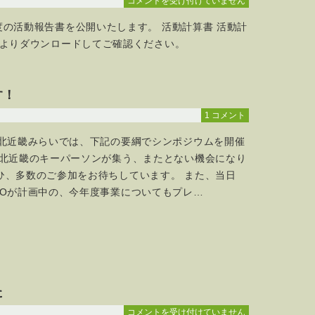
平
コメントを受け付けていません
プ
成
度の活動報告書を公開いたします。 活動計算書 活動計
ロ
22
グ
年
記よりダウンロードしてご確認ください。
ラ
度
ム
の
詳
活
す！
細
動
が
報
1 コメント
決
告
ま
人北近畿みらいでは、下記の要綱でシンポジウムを開催
書
り
を
 北近畿のキーパーソンが集う、またとない機会になり
ま
公
ひ、多数のご参加をお待ちしています。 また、当日
し
開
POが計画中の、今年度事業についてもプレ…
た
し
は
ま
す
は
た
ウ
コメントを受け付けていません