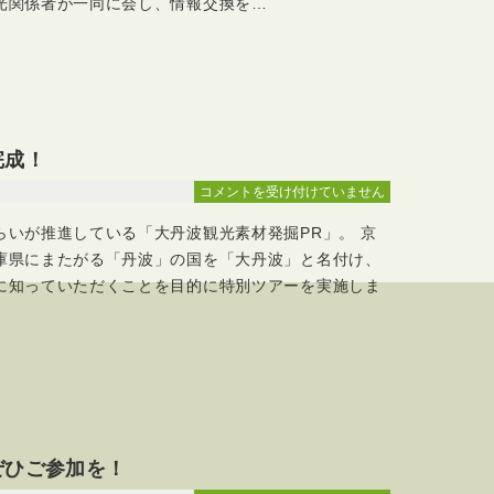
光関係者が一同に会し、情報交換を…
材
発
掘
会
議
vol.3
in
完成！
中
丹
大
コメントを受け付けていません
開
丹
らいが推進している「大丹波観光素材発掘PR」。 京
催
波
し
モ
庫県にまたがる「丹波」の国を「大丹波」と名付け、
ま
ニ
に知っていただくことを目的に特別ツアーを実施しま
し
タ
た！
ー
は
ツ
ア
ー
完
成！
は
ぜひご参加を！