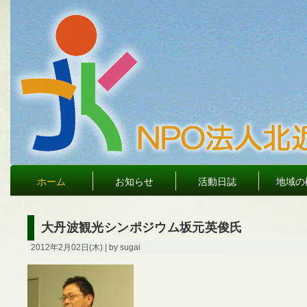
ホーム
お知らせ
活動日誌
地域の
大丹波観光シンポジウム坂元英俊氏
2012年2月02日(木) | by sugai