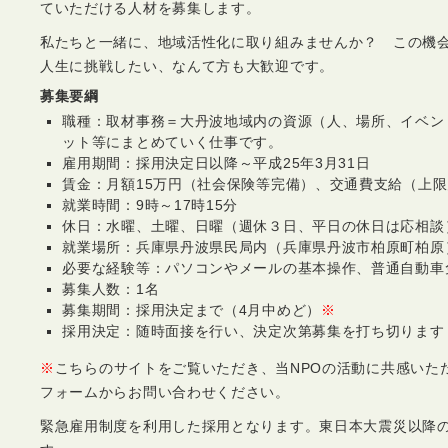
ていただける人材を募集します。
私たちと一緒に、地域活性化に取り組みませんか？ この機
人生に挑戦したい、なんて方も大歓迎です。
募集要綱
職種：取材事務＝大丹波地域内の資源（人、場所、イベン
ット等にまとめていく仕事です。
雇用期間：採用決定日以降～平成25年3月31日
賃金：月額15万円（社会保険等完備）、交通費支給（上限
就業時間：9時～17時15分
休日：水曜、土曜、日曜（週休３日、平日の休日は応相談
就業場所：兵庫県丹波県民局内（兵庫県丹波市柏原町柏原
必要な経験等：パソコンやメールの基本操作、普通自動車
募集人数：1名
募集期間：採用決定まで（4月中めど）
※
採用決定：随時面接を行い、決定次第募集を打ち切ります
※
こちらのサイトをご覧いただき、当NPOの活動に共感いた
フォームからお問い合わせください。
緊急雇用制度を利用した採用となります。東日本大震災以降