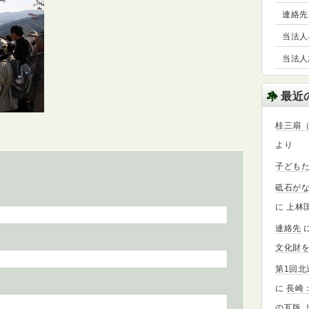
連絡先
当法人の事
当法人設
最近
桂三扇
より
子ども
砥石が
に
上林
連絡先
文化財を
第1回
に
長崎
の瓦版