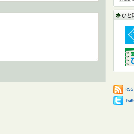
ひと
RS
Twi