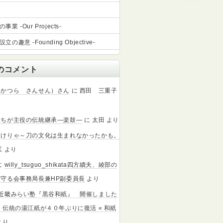
業 -Our Projects-
立の趣意 -Founding Objective-
のコメント
（かつら さんせん）さん
に
西田 三重子
たちが主役の伝統継承―楽鼓―
に
太田
より
なけりゃ～刀の文化は生まれなかったかも。
匡
より
に
willy_tsuguo_shikata四方續夫、綾部の
守る会事務局長兼HP副委員長
より
北近畿みらい塾『黒谷和紙』 開催しました
：伝統の湯江紙が４０年ぶりに復活 « 和紙
より