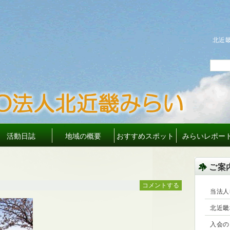
北近
活動日誌
地域の概要
おすすめスポット
みらいレポー
ご案
コメントする
当法人
北近畿
入会の