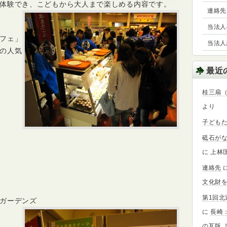
体験でき、こどもから大人まで楽しめる内容です。
ー
連絡先
ツ
カ
当法人の事
フ
フェ」
当法人設
ェ
の人気
好
評！
最近
は
桂三扇
より
子ども
砥石が
に
上林
連絡先
文化財を
第1回
ガーデンズ
に
長崎
の瓦版