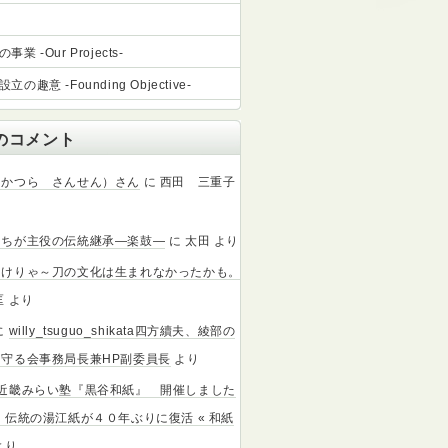
業 -Our Projects-
立の趣意 -Founding Objective-
のコメント
（かつら さんせん）さん
に
西田 三重子
たちが主役の伝統継承―楽鼓―
に
太田
より
なけりゃ～刀の文化は生まれなかったかも。
匡
より
に
willy_tsuguo_shikata四方續夫、綾部の
守る会事務局長兼HP副委員長
より
北近畿みらい塾『黒谷和紙』 開催しました
：伝統の湯江紙が４０年ぶりに復活 « 和紙
より