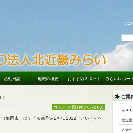
北近
活動日誌
地域の概要
おすすめスポット
みらいレポー
ご案
評！
今
コメントを受け付けていません
当法人
年
か（亀岡市）にて「京都丹波EXPO2012」というイベ
も
北近畿
ス
入会の
イ