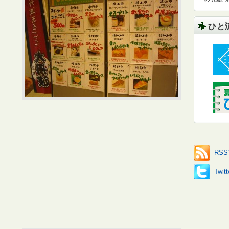
ひと
RS
Twi