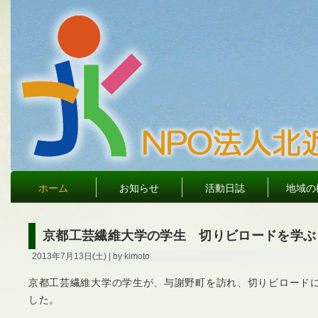
ホーム
お知らせ
活動日誌
地域の
京都工芸繊維大学の学生 切りビロードを学ぶ（
2013年7月13日(土) | by kimoto
京都工芸繊維大学の学生が、与謝野町を訪れ、切りビロード
した。