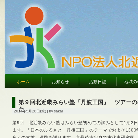
ホーム
お知らせ
活動日誌
地域の
第９回北近畿みらい塾「丹波王国」 ツアーの
た
2014年5月28日(水) | by sakai
第9回 北近畿みらい塾はみらい塾初めての試みとして1泊2
ます。「日本のふるさと 丹後王国」のテーマでおよそ130
多くの古墳、遺跡を巡ります。京丹後市出身で古代史研究家