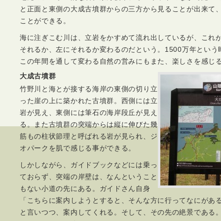
と正面と東側の大成古墳群からの三方から見ることが出来て
ことができる。
海に注ぎこむ川は、立岩をかすめて流れ出しているが、これ
それるか、左にそれるか変わるのだという。1500万年とい
この年間を通して変わる自然の営みにもまた、楽しさを感じ
大成古墳群
竹野川と海とが接する海岸の東側の切り立
った崖の上に築かれた古墳群。西側には立
岩が見え、東側には筆石の海岸段丘が見え
る。また古墳群の突端からは縦に伸びた幾
筋もの柱状節理と呼ばれる岩が見られ、ジ
オパークを肌で感じる事ができる。
しかしながら、ガイドブックなどには乗っ
ておらず、突端の岸壁は、なんということ
もない小道の先にある。ガイドさん自身
「こちらに案内しようとすると、そんな方に行ってなにがあ
と言いつつ、案内してくれる。そして、その先の絶景である