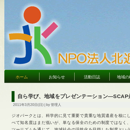
ホーム
お知らせ
活動日誌
地域の
自ら学び、地域をプレゼンテーション―SCAP
2011年3月20日(日) | by 管理人
ジオパークとは、科学的に見て重要で貴重な地質遺産を核に
べて知名度はまだ低いが、単なる保全のための制度ではなく
ツーリズムを通じて、地域社会の活性化を目指した制度とい