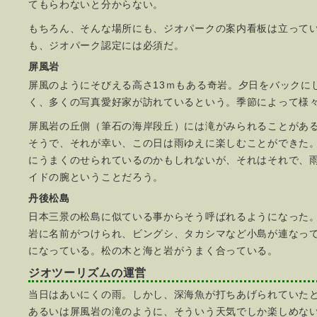
てもらわないと分からない。
もちろん、そんな場所にも、ジオパークの案内看板は立って
も、ジオパーク認定には必須だ。
屏風岩
屏風のようにそびえる高さ13ｍもある奇岩。夕日をバックに
く、多くの写真愛好家が訪れているという。季節によって様
屏風岩の丘側（筆石の海岸段丘）には滝がみられることがあ
そうで、それが幸い、この日は雨ゆえに楽しむことができた
にうまくのせられているのかもしれないが、それはそれで、
イドの腕ということだろう。
丹後松島
日本三景の松島に似ている事からそう呼ばれるようになった
岩に名前がつけられ、ビングシ、タカシマなど小島が連なっ
になっている。松の木と海と岩がうまく合っている。
ジオツーリズムの運営
当日はあいにくの雨。しかし、深海魚が打ちあげられていた
あるいは屏風岩の滝のように、そういう天気でしか楽しめな