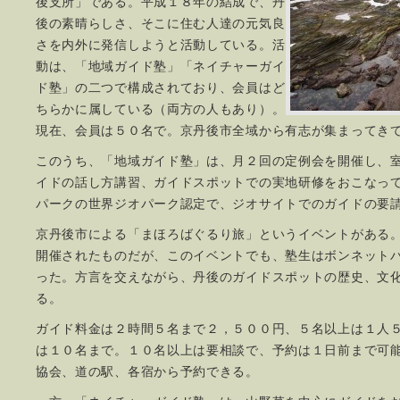
後支所」である。平成１８年の結成で、丹
後の素晴らしさ、そこに住む人達の元気良
さを内外に発信しようと活動している。活
動は、「地域ガイド塾」「ネイチャーガイ
ド塾」の二つで構成されており、会員はど
ちらかに属している（両方の人もあり）。
現在、会員は５０名で。京丹後市全域から有志が集まってき
このうち、「地域ガイド塾」は、月２回の定例会を開催し、
イドの話し方講習、ガイドスポットでの実地研修をおこなっ
パークの世界ジオパーク認定で、ジオサイトでのガイドの要
京丹後市による「まほろばぐるり旅」というイベントがある
開催されたものだが、このイベントでも、塾生はボンネット
った。方言を交えながら、丹後のガイドスポットの歴史、文
る。
ガイド料金は２時間５名まで２，５００円、５名以上は１人
は１０名まで。１０名以上は要相談で、予約は１日前まで可
協会、道の駅、各宿から予約できる。