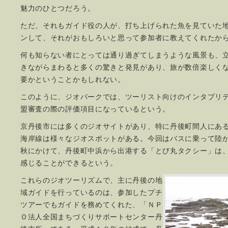
魅力のひとつだろう。
ただ、それもガイド役の人が、打ち上げられた魚を見ていた
ンして、それがおもしろいと思って参加者に教えてくれたか
何も知らない者にとっては通り過ぎてしまうような風景も、
きながらまわると多くの驚きと発見があり、旅が数倍楽しく
要かということかもしれない。
このように、ジオパークでは、ツーリスト向けのインタプリ
盟審査の際の評価項目になっているという。
京丹後市には多くのジオサイトがあり、特に丹後町間人にあ
海岸線は様々なジオスポットがある。今回はバスに乗って陸
秋にかけて、丹後町中浜から出港する「とび丸タクシー」は
感じることができるという。
これらのジオツーリズムで、主に丹後の地
域ガイドを行っているのは、参加したプチ
ツアーでもガイドを務めてくれた、「ＮＰ
Ｏ法人全国まちづくりサポートセンター丹