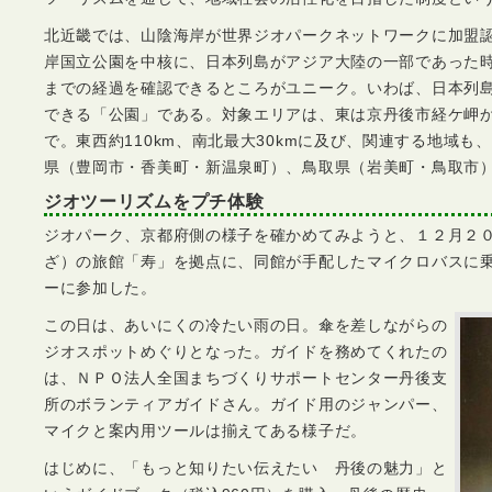
北近畿では、山陰海岸が世界ジオパークネットワークに加盟
岸国立公園を中核に、日本列島がアジア大陸の一部であった
までの経過を確認できるところがユニーク。いわば、日本列
できる「公園」である。対象エリアは、東は京丹後市経ケ岬
で。東西約110km、南北最大30kmに及び、関連する地域も
県（豊岡市・香美町・新温泉町）、鳥取県（岩美町・鳥取市
ジオツーリズムをプチ体験
ジオパーク、京都府側の様子を確かめてみようと、１２月２
ざ）の旅館「寿」を拠点に、同館が手配したマイクロバスに
ーに参加した。
この日は、あいにくの冷たい雨の日。傘を差しながらの
ジオスポットめぐりとなった。ガイドを務めてくれたの
は、ＮＰＯ法人全国まちづくりサポートセンター丹後支
所のボランティアガイドさん。ガイド用のジャンパー、
マイクと案内用ツールは揃えてある様子だ。
はじめに、「もっと知りたい伝えたい 丹後の魅力」と