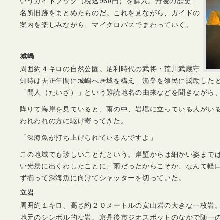
いうガイドブック（税込960円）を購入。丹後の歴史、
名所旧跡をまとめたものだ。これを見ながら、ガイドの
案内を楽しみながら、マイクロバスでまわっていく。
城嶋
周囲約４キロの自然公園。足利時代の武将・荒川武蔵守
知時は天正年間に城嶋へ居城を構え、漁業を領民に奨励した
「間人（たいざ）」という難読地名の由来などを聞きながら
降りて海岸を見ていると、雨の中、岩場に立っている人がい
われわれの方に駆け寄ってきた。
「深海魚が打ち上げられているんですよ」
この地域でも珍しいことだという。岸壁からは細かい姿まで
い光景に出くわしたことに、雨だったからこそか、なんて軽
ず揃って深海魚に向けてシャッターを切っていた。
立岩
周囲約１キロ、高さ約２０メートルの安山岩の大きな一枚岩
地元のシンボル的な岩。京丹後市ジオスポットのなかで随一