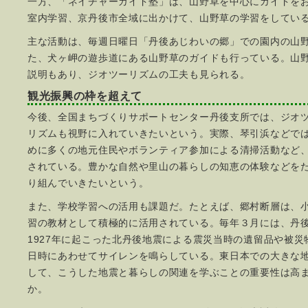
一方、「ネイチャーガイド塾」は、山野草を中心にガイドを
室内学習、京丹後市全域に出かけて、山野草の学習をしてい
主な活動は、毎週日曜日「丹後あじわいの郷」での園内の山
た、犬ヶ岬の遊歩道にある山野草のガイドも行っている。山
説明もあり、ジオツーリズムの工夫も見られる。
観光振興の枠を超えて
今後、全国まちづくりサポートセンター丹後支所では、ジオ
リズムも視野に入れていきたいという。実際、琴引浜などで
めに多くの地元住民やボランティア参加による清掃活動など
されている。豊かな自然や里山の暮らしの知恵の体験などを
り組んでいきたいという。
また、学校学習への活用も課題だ。たとえば、郷村断層は、
習の教材として積極的に活用されている。毎年３月には、丹
1927年に起こった北丹後地震による震災当時の遺留品や被
日時にあわせてサイレンを鳴らしている。東日本での大きな
して、こうした地震と暮らしの関連を学ぶことの重要性は高
か。