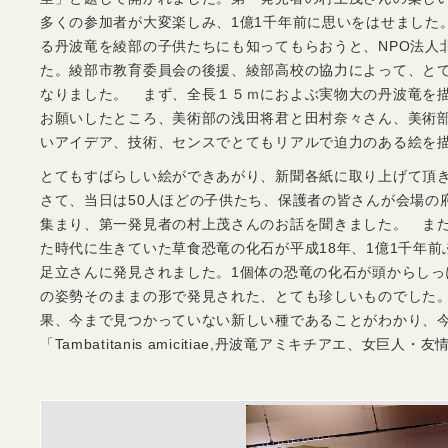
多くの参加者が大変楽しみ、1億1千年前に思いをはせました
る丹波竜を綾部の子供たちにも知ってもらおうと、NPO法人
た。綾部市教育委員会の後援、綾部高校の協力によって、と
なりました。 まず、全長１５ｍにおよぶ実物大の丹波竜を
お願いしたところ、美術部の浅田将君と田村奈々さん、美術
いアイデア、技術、センスでとてもリアルで迫力のある絵を
とてもすばらしい絵ができあがり、新聞各紙に取り上げて頂
さて、当日は50人ほどの子供たち、保護者の皆さんが会場の
集まり、第一発見者の村上茂さんのお話を聞きました。 ま
た時代に生きていた草食恐竜の化石が平成18年、1億1千年
足立さんに発見されました。1個体の恐竜の化石が頭からしっ
の姿勢そのままの形で発見された、とても珍しいものでした
果、今まで見つかっていない新しい種であることがわかり、
「Tambatitanis amicitiae,丹波竜アミキチアエ、女巨