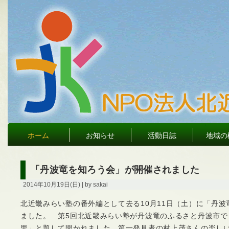
ホーム
お知らせ
活動日誌
地域の
「丹波竜を知ろう会」が開催されました
2014年10月19日(日) | by sakai
北近畿みらい塾の番外編として去る10月11日（土）に「丹
ました。 第5回北近畿みらい塾が丹波竜のふるさと丹波市で
里」と題して開かれました。第一発見者の村上茂さんの楽し