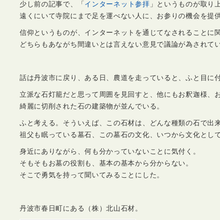
少し前の記事で、「
インターネット参拝
」というものが取り
遠くにいて寺院にまで足を運べない人に、お参りの機会を提
信仰というものが、インターネットを通じてなされることに
どちらもあながち間違いとは言えない意見で議論が為されて
話は丹波市に戻り、ある日、農道を走っていると、ふと目に
立派な石灯籠だと思って周囲を見回すと、他にもお釈迦様、
綺麗に切削された石の建築物が並んでいる。
ふと考える。そういえば、この石材は、どんな種類の石で出
祖父も眠っている墓石、この墓石の文化、いつから文化とし
身近にありながら、何も分かっていないことに気付く。
そもそもお墓の役割も、基本の基本から分からない。
そこで勇気を持って聞いてみることにした。
丹波市春日町にある（株）北山石材。