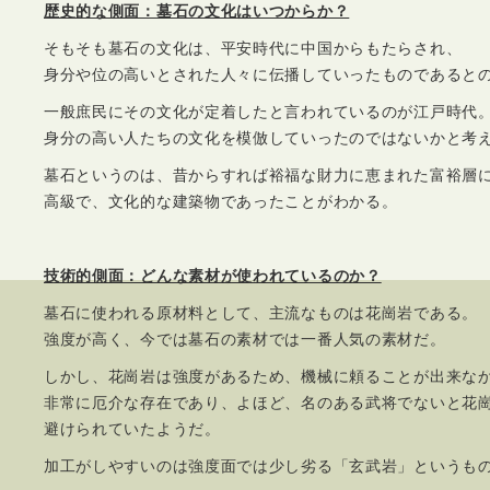
歴史的な側面：墓石の文化はいつからか？
そもそも墓石の文化は、平安時代に中国からもたらされ、
身分や位の高いとされた人々に伝播していったものであると
一般庶民にその文化が定着したと言われているのが江戸時代
身分の高い人たちの文化を模倣していったのではないかと考
墓石というのは、昔からすれば裕福な財力に恵まれた富裕層
高級で、文化的な建築物であったことがわかる。
技術的側面：どんな素材が使われているのか？
墓石に使われる原材料として、主流なものは花崗岩である。
強度が高く、今では墓石の素材では一番人気の素材だ。
しかし、花崗岩は強度があるため、機械に頼ることが出来な
非常に厄介な存在であり、よほど、名のある武将でないと花
避けられていたようだ。
加工がしやすいのは強度面では少し劣る「玄武岩」というも