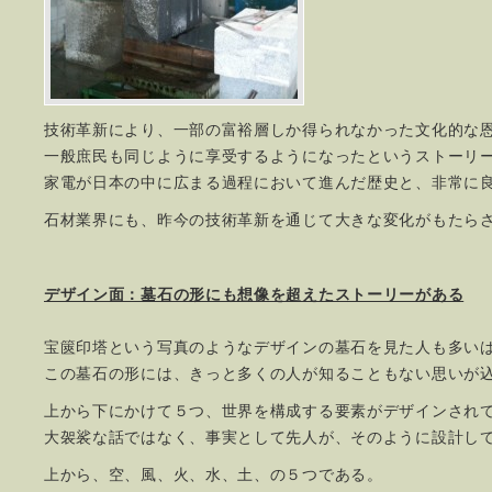
技術革新により、一部の富裕層しか得られなかった文化的な
一般庶民も同じように享受するようになったというストーリ
家電が日本の中に広まる過程において進んだ歴史と、非常に
石材業界にも、昨今の技術革新を通じて大きな変化がもたら
デザイン面：墓石の形にも想像を超えたストーリーがある
宝篋印塔という写真のようなデザインの墓石を見た人も多い
この墓石の形には、きっと多くの人が知ることもない思いが
上から下にかけて５つ、世界を構成する要素がデザインされ
大袈裟な話ではなく、事実として先人が、そのように設計し
上から、空、風、火、水、土、の５つである。