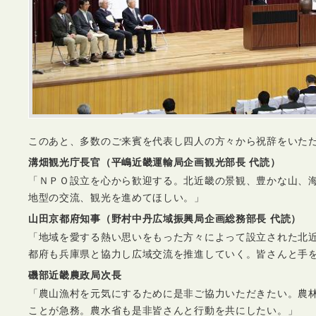
このあと、多数のご来賓を代表し四人の方々から祝辞をいた
溝畑観光庁長官（平嶋近畿運輸局企画観光部長 代読）
「ＮＰＯ設立を心から歓迎する。北近畿の景観、豊かな山、
地型の交流、観光を進めてほしい。」
山田京都府知事（野村中丹広域振興局企画総務部長 代読）
「地域を愛する熱い思いをもった方々によって設立された北
都府も兵庫県と協力し広域交流を推進していく。皆さんと手
磯部近畿農政局次長
「農山漁村を元気にするために是非ご協力いただきたい。農
ことが急務。農水省も是非皆さんと行動を共にしたい。」