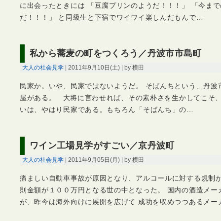
に出会ったときには 「豆腐プリンのようだ！！！」 「今ま
だ！！！」 と同級生と下宿でワイワイ楽しんだもんで…
私から蕎麦の町をつくろう／丹波市市島町
大人の社会見学
| 2011年9月10日(土) | by 横田
民家か。いや、民家ではないようだ。 そばんちという、丹波
屋がある。 大将に言わせれば、その素朴さを生かしてこそ、
いは、やはり民家である。もちろん「そばんち」の…
ワイン工場見学がすごい／京丹波町
大人の社会見学
| 2011年9月05日(月) | by 横田
痛ましい自動車事故が原因となり、アルコールに対する規制が
則金額が１００万円となる世の中となった。 国内の酒造メー
が、昨今は海外向けに展開を広げて 成功を収めつつあるメー