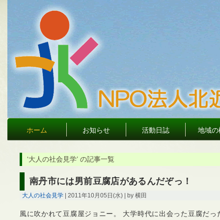
ホーム
お知らせ
活動日誌
地域の
‘大人の社会見学’ の記事一覧
南丹市には男前豆腐店があるんだぞっ！
大人の社会見学
| 2011年10月05日(水) | by 横田
風に吹かれて豆腐屋ジョニー。 大学時代に出会った豆腐だっ