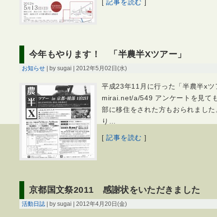
[
記事を読む
]
今年もやります！ 「半農半Xツアー」
お知らせ
| by sugai | 2012年5月02日(水)
平成23年11月に行った「半農半xツアー」
mirai.net/a/549 アンケート
部に移住をされた方もおられました
り…
[
記事を読む
]
京都国文祭2011 感謝状をいただきました
活動日誌
| by sugai | 2012年4月20日(金)