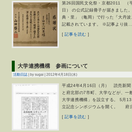
第26回国民文化祭・京都2011 （平
日） の公式記録冊子が届きました。
典・里」（亀岡）で行った『大丹波
記載されています。 ※記事より抜
[
記事を読む
]
大学連携機構 参画について
活動日誌
| by sugai | 2012年4月18日(水)
平成24年4月16日（月） 読売新聞
と府北部の7市町、大学などが、一
大学連携機構」を設立する。 5月1
立記念シンポジウムを開く。 府
[
記事を読む
]