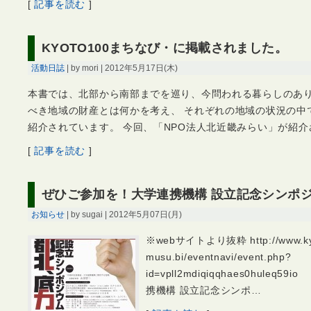
[
記事を読む
]
KYOTO100まちなび・に掲載されました。
活動日誌
| by mori | 2012年5月17日(木)
本書では、北部から南部までを巡り、今問われる暮らしのあ
べき地域の財産とは何かを考え、 それぞれの地域の状況の中
紹介されています。 今回、「NPO法人北近畿みらい」が紹介
[
記事を読む
]
ぜひご参加を！大学連携機構 設立記念シンポ
お知らせ
| by sugai | 2012年5月07日(月)
※webサイトより抜粋 http://www.ky
musu.bi/eventnavi/event.php?
id=vpll2mdiqiqqhaes0hul
携機構 設立記念シンポ…