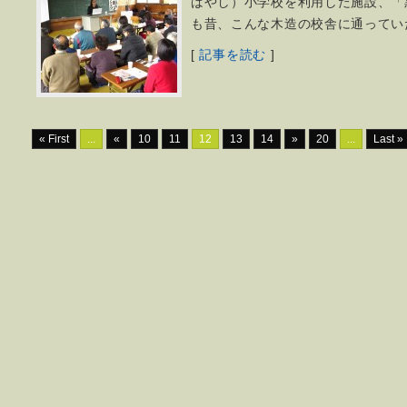
ばやし）小学校を利用した施設、「
も昔、こんな木造の校舎に通ってい
[
記事を読む
]
« First
...
«
10
11
12
13
14
»
20
...
Last »