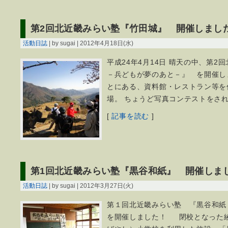
第2回北近畿みらい塾『竹田城』 開催しまし
活動日誌
| by sugai | 2012年4月18日(水)
平成24年4月14日 晴天の中、第2
－兵どもが夢のあと－』 を開催
とにある、資料館・レストラン等を
場。 ちょうど写真コンテストをさ
[
記事を読む
]
第1回北近畿みらい塾『黒谷和紙』 開催しま
活動日誌
| by sugai | 2012年3月27日(火)
第１回北近畿みらい塾 『黒谷和
を開催しました！ 閉校となった