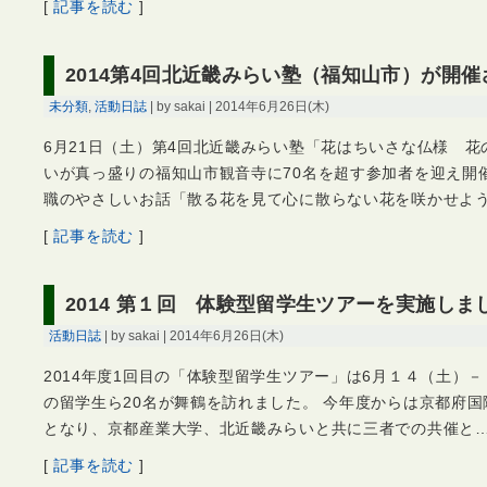
[
記事を読む
]
2014第4回北近畿みらい塾（福知山市）が開
未分類
,
活動日誌
| by sakai | 2014年6月26日(木)
6月21日（土）第4回北近畿みらい塾「花はちいさな仏様 
いが真っ盛りの福知山市観音寺に70名を超す参加者を迎え開
職のやさしいお話「散る花を見て心に散らない花を咲かせよ
[
記事を読む
]
2014 第１回 体験型留学生ツアーを実施しま
活動日誌
| by sakai | 2014年6月26日(木)
2014年度1回目の「体験型留学生ツアー」は6月１４（土）
の留学生ら20名が舞鶴を訪れました。 今年度からは京都府
となり、京都産業大学、北近畿みらいと共に三者での共催と
[
記事を読む
]