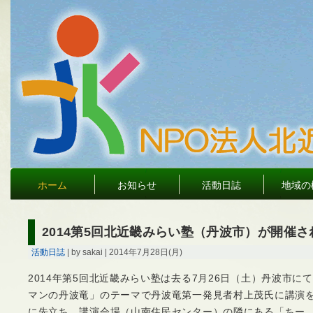
ホーム
お知らせ
活動日誌
地域の
2014第5回北近畿みらい塾（丹波市）が開催
活動日誌
| by sakai | 2014年7月28日(月)
2014年第5回北近畿みらい塾は去る7月26日（土）丹波市に
マンの丹波竜」のテーマで丹波竜第一発見者村上茂氏に講演
に先立ち、講演会場（山南住民センター）の隣にある「ちー