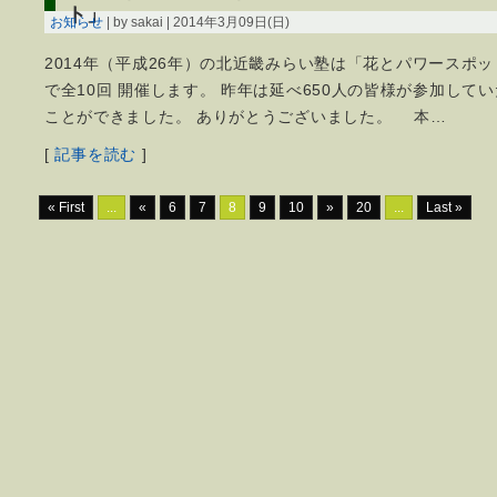
ト」
お知らせ
| by sakai | 2014年3月09日(日)
2014年（平成26年）の北近畿みらい塾は「花とパワースポ
で全10回 開催します。 昨年は延べ650人の皆様が参加して
ことができました。 ありがとうございました。 本…
[
記事を読む
]
« First
...
«
6
7
8
9
10
»
20
...
Last »