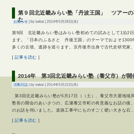
第９回北近畿みらい塾「丹波王国」 ツアーの
た
お知らせ
| by sakai | 2014年5月28日(水)
第9回 北近畿みらい塾はみらい塾初めての試みとして1泊2
ます。「日本のふるさと 丹後王国」のテーマでおよそ130
多くの古墳、遺跡を巡ります。京丹後市出身で古代史研究家
[
記事を読む
]
2014年 第3回北近畿みらい塾（養父市）が
活動日誌
| by sakai | 2014年5月22日(木)
第3回北近畿みらい塾が5月17日（（土）、養父市大屋地域
塾長の開会のあいさつの、広瀬養父市町の有意義なお話の後
のお話を伺いました。道路工事中にものすごく硬い大きな石
[
記事を読む
]