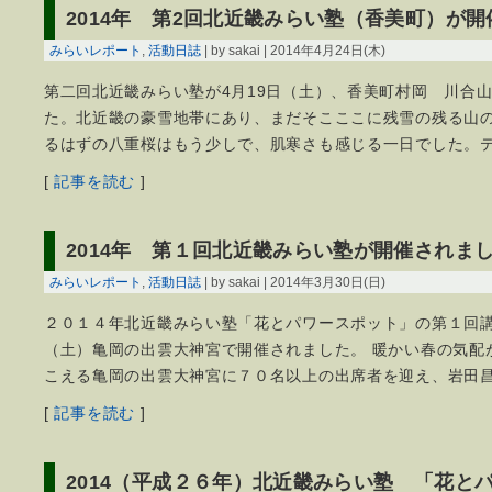
2014年 第2回北近畿みらい塾（香美町）が
みらいレポート
,
活動日誌
| by sakai | 2014年4月24日(木)
第二回北近畿みらい塾が4月19日（土）、香美町村岡 川合
た。北近畿の豪雪地帯にあり、まだそこここに残雪の残る山
るはずの八重桜はもう少しで、肌寒さも感じる一日でした。
[
記事を読む
]
2014年 第１回北近畿みらい塾が開催されま
みらいレポート
,
活動日誌
| by sakai | 2014年3月30日(日)
２０１４年北近畿みらい塾「花とパワースポット」の第１回
（土）亀岡の出雲大神宮で開催されました。 暖かい春の気配
こえる亀岡の出雲大神宮に７０名以上の出席者を迎え、岩田
[
記事を読む
]
2014（平成２６年）北近畿みらい塾 「花と